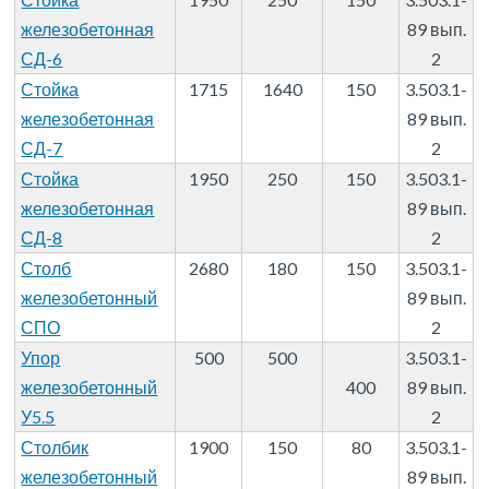
железобетонная
89 вып.
СД-6
2
Стойка
1715
1640
150
3.503.1-
железобетонная
89 вып.
СД-7
2
Стойка
1950
250
150
3.503.1-
железобетонная
89 вып.
СД-8
2
Столб
2680
180
150
3.503.1-
железобетонный
89 вып.
СПО
2
Упор
500
500
3.503.1-
железобетонный
400
89 вып.
У5.5
2
Столбик
1900
150
80
3.503.1-
железобетонный
89 вып.