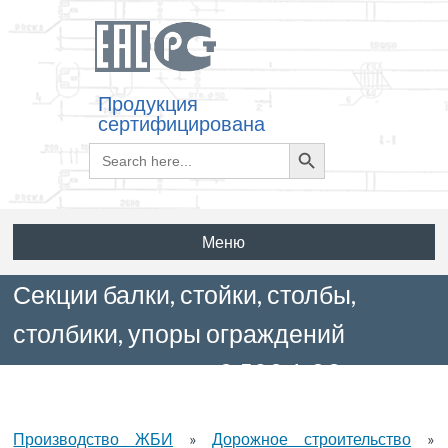
Продукция
сертифицирована
Search
Search
for:
Button
Меню
Секции балки, стойки, столбы,
столбики, упоры ограждений
автодорог. Серия 3.503.1-89 выпуск
2
Производство ЖБИ
»
Дорожное строительство
»