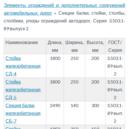
Элементы ограждений и дополнительных сооружений
автомобильных дорог
»
Секции балки, стойки, столбы,
столбики, упоры ограждений автодорог. Серия 3.503.1-
89 выпуск 2
Наименование
Длина,
Ширина,
Высота,
ГОСТ/
мм
мм
мм
Серия
Стойка
1800
250
200
3.503.1-
железобетонная
89 вып.
СД-4
2
Стойка
1800
250
200
3.503.1-
железобетонная
89 вып.
СД-5
2
Секция балки
2490
140
300
3.503.1-
железобетонная
89 вып.
СБ-7
2
Стойка
1950
250
150
3.503.1-