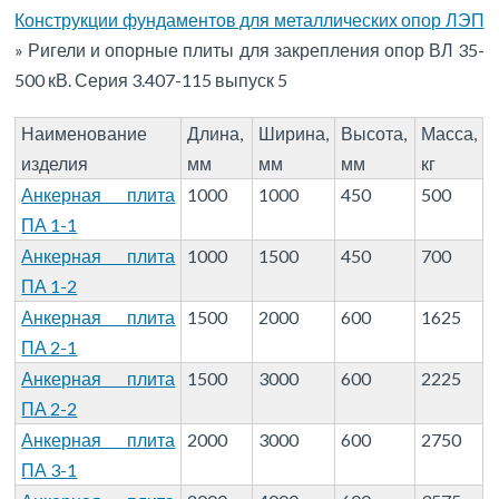
Конструкции фундаментов для металлических опор ЛЭП
»
Ригели и опорные плиты для закрепления опор ВЛ 35-
500 кВ. Серия 3.407-115 выпуск 5
Наименование
Длина,
Ширина,
Высота,
Масса,
изделия
мм
мм
мм
кг
Анкерная плита
1000
1000
450
500
ПА 1-1
Анкерная плита
1000
1500
450
700
ПА 1-2
Анкерная плита
1500
2000
600
1625
ПА 2-1
Анкерная плита
1500
3000
600
2225
ПА 2-2
Анкерная плита
2000
3000
600
2750
ПА 3-1