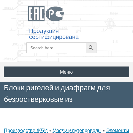
Продукция
сертифицирована
Search
Search
for:
Button
Меню
Блоки ригелей и диафрагм для
безростверковые из
железобетонных опор
автодорожных мостов с пролетами
Производство ЖБИ
»
Мосты и путепроводы
»
Элементы