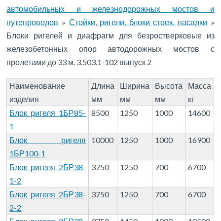
до 33 м. 3.503.1-102 выпуск 2
автомобильных и железнодорожных мостов и
путепроводов
»
Стойки, ригели, блоки стоек, насадки
»
Блоки ригелей и диафрагм для безростверковые из
железобетонных опор автодорожных мостов с
пролетами до 33 м. 3.503.1-102 выпуск 2
Наименование
Длина
Ширина
Высота
Масса
изделия
мм
мм
мм
кг
Блок ригеля 1БР85-
8500
1250
1000
14600
1
Блок ригеля
10000
1250
1000
16900
1БР100-1
Блок ригеля 2БР38-
3750
1250
700
6700
1-2
Блок ригеля 2БР38-
3750
1250
700
6700
2-2