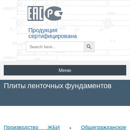
Продукция
сертифицирована
Search
Search
for:
Button
Меню
Плиты ленточных фундаментов
Производство ЖБИ
Общегражданское