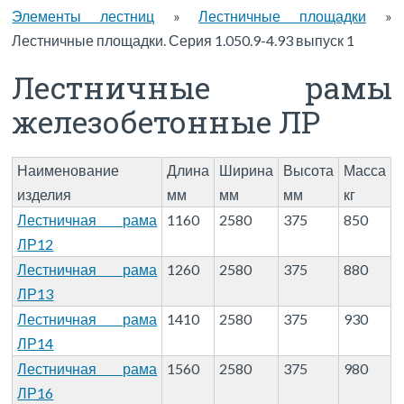
Элементы лестниц
»
Лестничные площадки
»
Лестничные площадки. Серия 1.050.9-4.93 выпуск 1
Лестничные рамы
железобетонные ЛР
Наименование
Длина
Ширина
Высота
Масса
изделия
мм
мм
мм
кг
Лестничная рама
1160
2580
375
850
ЛР12
Лестничная рама
1260
2580
375
880
ЛР13
Лестничная рама
1410
2580
375
930
ЛР14
Лестничная рама
1560
2580
375
980
ЛР16