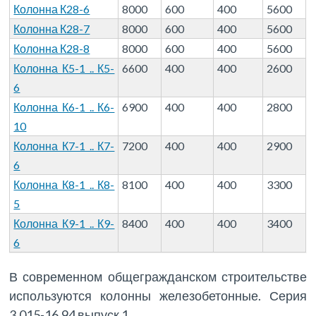
Колонна К28-6
8000
600
400
5600
Колонна К28-7
8000
600
400
5600
Колонна К28-8
8000
600
400
5600
Колонна К5-1 .. К5-
6600
400
400
2600
6
Колонна К6-1 .. К6-
6900
400
400
2800
10
Колонна К7-1 .. К7-
7200
400
400
2900
6
Колонна К8-1 .. К8-
8100
400
400
3300
5
Колонна К9-1 .. К9-
8400
400
400
3400
6
В современном общегражданском строительстве
используются колонны железобетонные. Серия
3.015-16.94 выпуск 1.