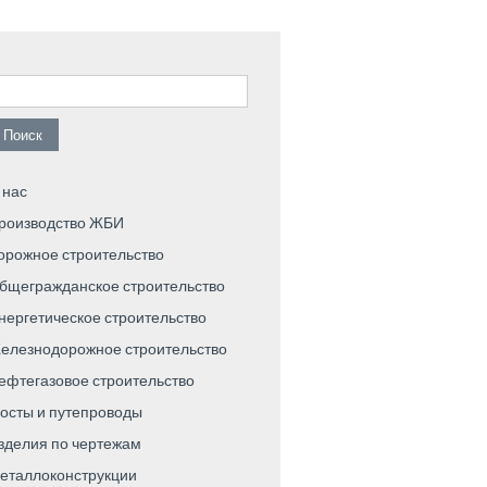
айти:
 нас
роизводство ЖБИ
орожное строительство
бщегражданское строительство
нергетическое строительство
елезнодорожное строительство
ефтегазовое строительство
осты и путепроводы
зделия по чертежам
еталлоконструкции