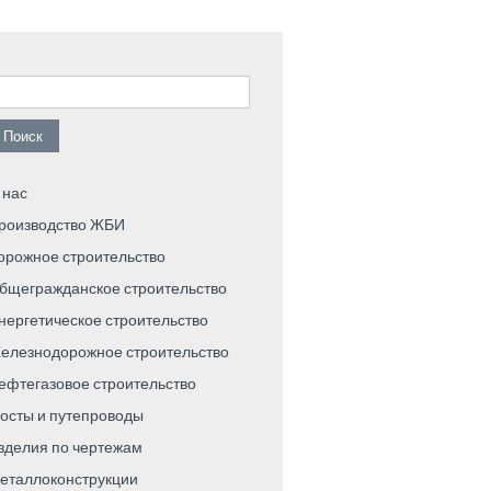
айти:
 нас
роизводство ЖБИ
орожное строительство
бщегражданское строительство
нергетическое строительство
елезнодорожное строительство
ефтегазовое строительство
осты и путепроводы
зделия по чертежам
еталлоконструкции