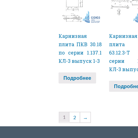
Карнизная
Карнизная
плита ПКВ 30.18
плита 
по серии 1.137.1
63.12.3-
КЛ-3 выпуск 1-3
серии 1.
КЛ-3 выпус
Подробнее
Подробн
1
2
→