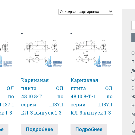
Н
О
П
Д
О
Карнизная
Карнизная
 ОЛ
плита ОЛ
плита ОЛ
Э
-1 по
48.10.8-Т по
48.10.8-Т-1 по
Ж
137.1
серии 1.137.1
серии 1.137.1
Н
к 1-3
КЛ-3 выпуск 1-3
КЛ-3 выпуск 1-3
М
И
ее
Подробнее
Подробнее
М