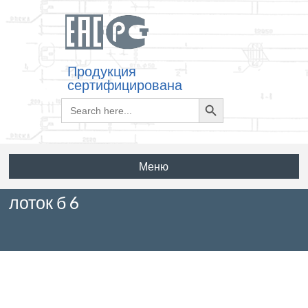
Продукция
сертифицирована
Search
Search
for:
Button
Меню
лоток б 6