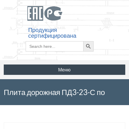
Продукция
сертифицирована
Search
Search
for:
Button
Меню
Плита дорожная ПД3-23-С по
серии 3.503-17 выпуск 1