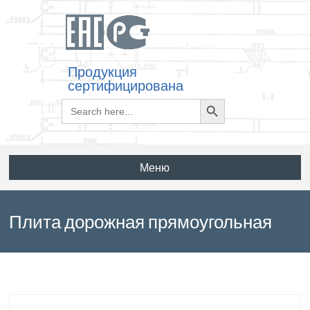
Продукция
сертифицирована
Search
Search
for:
Button
Меню
Плита дорожная прямоугольная
2П30.18-30 по ГОСТ 21924.2-84