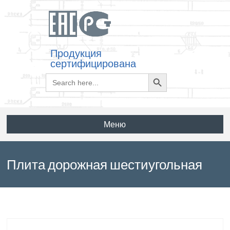
Продукция
сертифицирована
Search
Search
for:
Button
Меню
Плита дорожная шестиугольная
осевая поперечная 1ПШП12-30 по