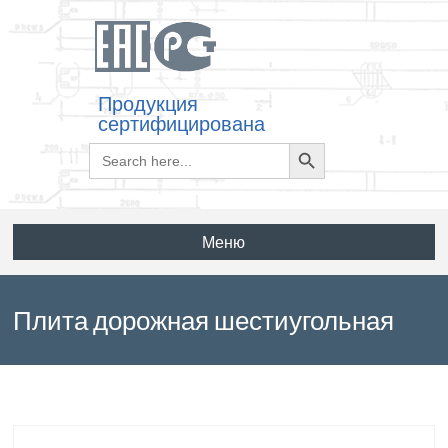
Продукция
сертифицирована
Search
Search
for:
Button
Меню
Плита дорожная шестиугольная
осевая поперечная 1ПШП13-30 по