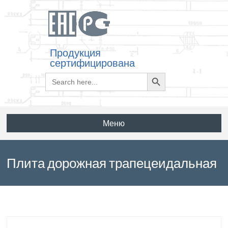
Продукция
сертифицирована
Search
Search
for:
Button
Меню
Плита дорожная трапецеидальная
1ПТ35-10 по ГОСТ 21924.2-84