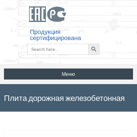
Продукция
сертифицирована
Search
Search
for:
Button
Меню
Плита дорожная железобетонная
ПДН по серии 3.503.1-91 выпуск 1