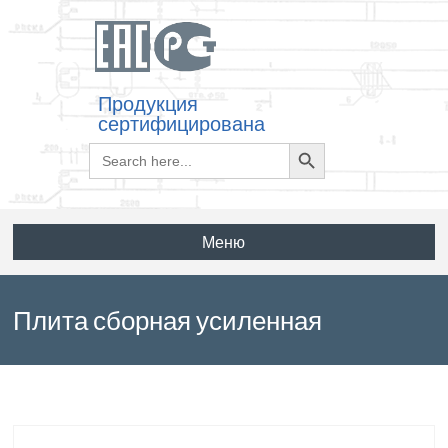
Продукция
сертифицирована
Search
Search
for:
Button
Меню
Плита сборная усиленная
ПУ35.20.2 по серии 3.504.1-20