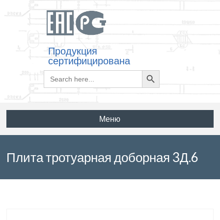
Продукция
сертифицирована
Search
Search
for:
Button
Меню
Плита тротуарная доборная 3Д.6
по ГОСТ 17608-91