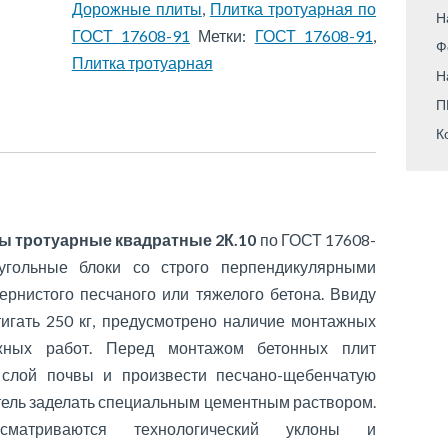
Дорожные плиты
,
Плитка тротуарная по
Н
ГОСТ 17608-91
Метки:
ГОСТ 17608-91
,
Ф
Плитка тротуарная
Н
П
К
ы тротуарные квадратные 2К.10
по ГОСТ 17608-
угольные блоки со строго перпендикулярными
ернистого песчаного или тяжелого бетона. Ввиду
тигать 250 кг, предусмотрено наличие монтажных
ажных работ. Перед монтажом бетонных плит
 слой почвы и произвести песчано-щебенчатую
етель заделать специальным цементным раствором.
сматриваются технологический уклоны и