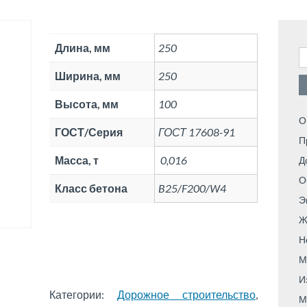
Длина, мм
250
Н
Ширина, мм
250
Высота, мм
100
О
ГОСТ/Серия
ГОСТ 17608-91
П
Масса, т
0,016
Д
О
Класс бетона
B25/F200/W4
Э
Ж
Н
М
И
Категории:
Дорожное строительство
,
М