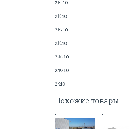
2 К-10
2 К 10
2 К/10
2.К.10
2-К-10
2/К/10
2К10
Похожие товары