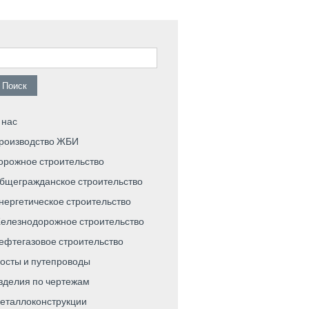
айти:
 нас
роизводство ЖБИ
орожное строительство
бщегражданское строительство
нергетическое строительство
елезнодорожное строительство
ефтегазовое строительство
осты и путепроводы
зделия по чертежам
еталлоконструкции