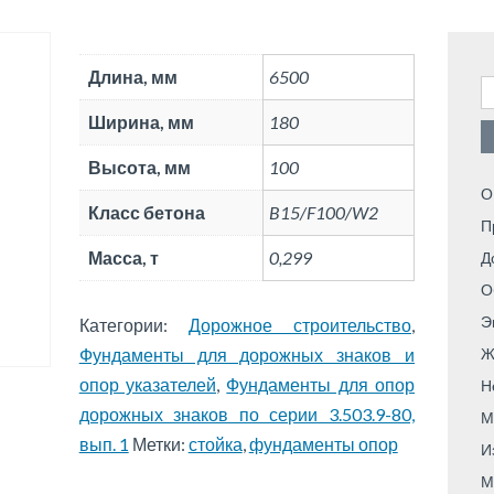
Длина, мм
6500
Н
Ширина, мм
180
Высота, мм
100
О
Класс бетона
B15/F100/W2
П
Масса, т
0,299
Д
О
Э
Категории:
Дорожное строительство
,
Фундаменты для дорожных знаков и
Ж
опор указателей
,
Фундаменты для опор
Н
дорожных знаков по серии 3.503.9-80,
М
вып. 1
Метки:
стойка
,
фундаменты опор
И
М