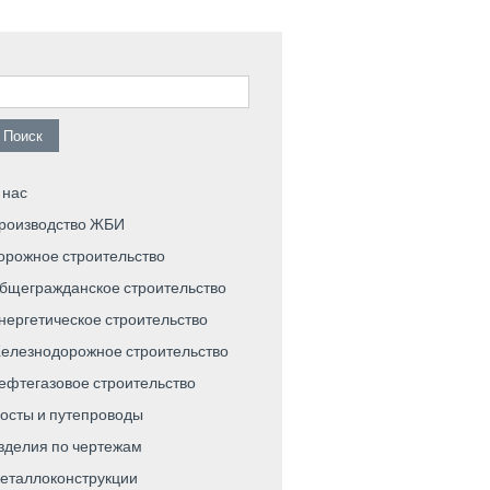
айти:
 нас
роизводство ЖБИ
орожное строительство
бщегражданское строительство
нергетическое строительство
елезнодорожное строительство
ефтегазовое строительство
осты и путепроводы
зделия по чертежам
еталлоконструкции