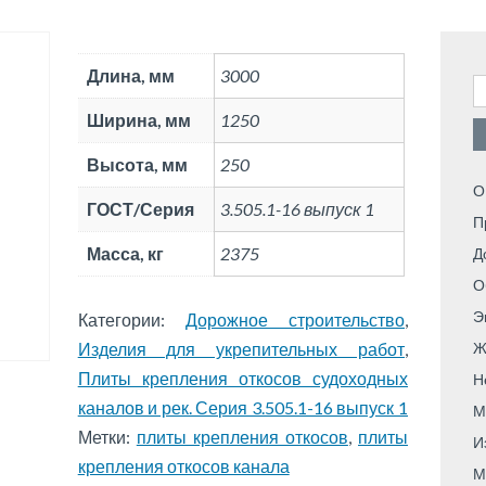
Длина, мм
3000
Н
Ширина, мм
1250
Высота, мм
250
О
ГОСТ/Серия
3.505.1-16 выпуск 1
П
Масса, кг
2375
Д
О
Э
Категории:
Дорожное строительство
,
Изделия для укрепительных работ
,
Ж
Плиты крепления откосов судоходных
Н
каналов и рек. Серия 3.505.1-16 выпуск 1
М
Метки:
плиты крепления откосов
,
плиты
И
крепления откосов канала
М