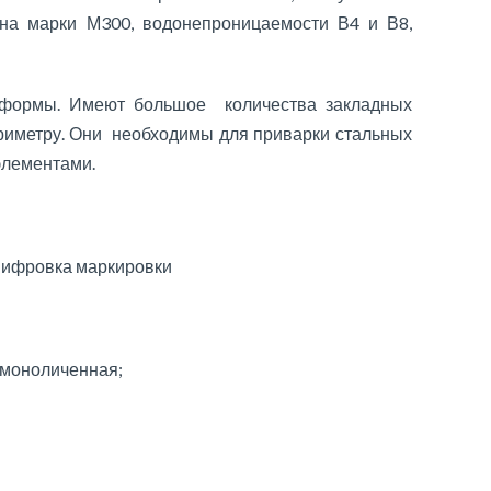
она марки М300, водонепроницаемости В4 и В8,
формы. Имеют большое количества закладных
риметру. Они необходимы для приварки стальных
элементами.
ифровка маркировки
омоноличенная;