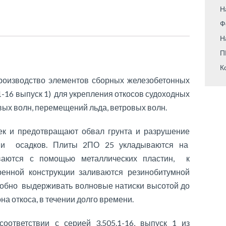
Н
Ф
Н
П
К
роизводство элементов сборных железобетонных
1-16 выпуск 1) для укрепления откосов судоходных
овых волн, перемещений льда, ветровых волн.
ек и предотвращают обвал грунта и разрушение
н и осадков. Плиты 2ПО 25 укладываются на
ваются с помощью металлических пластин, к
нной конструкции заливаются резинобитумной
собно выдерживать волновые натиски высотой до
на откоса, в течении долго времени.
ответствии с серией 3.505.1-16, выпуск 1 из