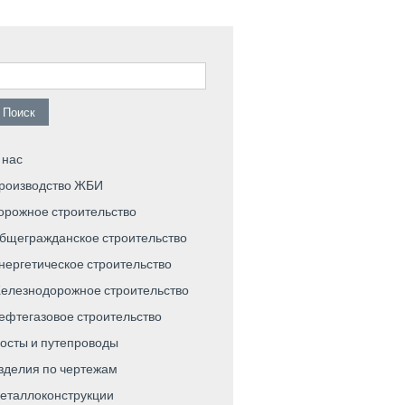
айти:
 нас
роизводство ЖБИ
орожное строительство
бщегражданское строительство
нергетическое строительство
елезнодорожное строительство
ефтегазовое строительство
осты и путепроводы
зделия по чертежам
еталлоконструкции