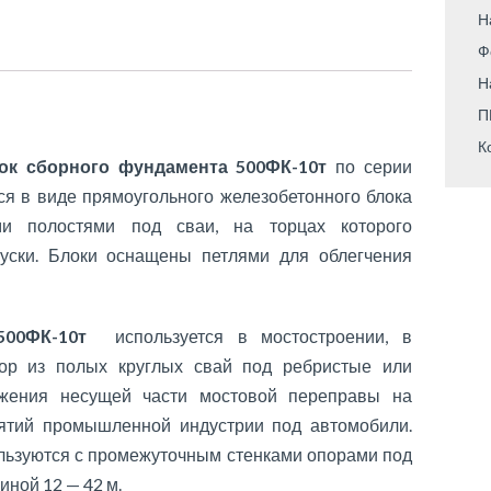
Н
Ф
Н
П
К
ок сборного фундамента 500ФК-10т
по серии
тся в виде прямоугольного железобетонного блока
и полостями под сваи, на торцах которого
уски. Блоки оснащены петлями для облегчения
 500ФК-10т
используется в мостостроении, в
пор из полых круглых свай под ребристые или
ужения несущей части мостовой переправы на
ятий промышленной индустрии под автомобили.
льзуются с промежуточным стенками опорами под
ной 12 — 42 м.