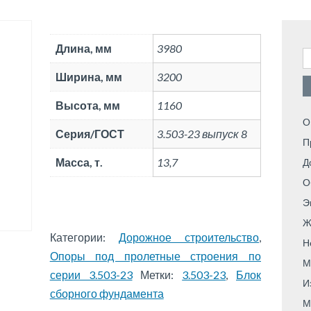
Длина, мм
3980
Н
Ширина, мм
3200
Высота, мм
1160
О
Серия/ГОСТ
3.503-23 выпуск 8
П
Масса, т.
13,7
Д
О
Э
Ж
Категории:
Дорожное строительство
,
Н
Опоры под пролетные строения по
М
серии 3.503-23
Метки:
3.503-23
,
Блок
И
сборного фундамента
М