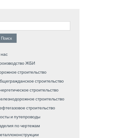
айти:
 нас
роизводство ЖБИ
орожное строительство
бщегражданское строительство
нергетическое строительство
елезнодорожное строительство
ефтегазовое строительство
осты и путепроводы
зделия по чертежам
еталлоконструкции