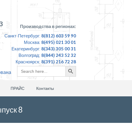
З
Производства в регионах:
Санкт-Петербург:
8(812) 603 59 90
Москва:
8(495) 021 30 01
Екатеринбург:
8(343) 305 00 31
Волгоград:
8(844) 243 52 32
Красноярск:
8(391) 216 72 28
Search
Search
ована
for:
Button
ПРАЙС
Контакты
пуск 8