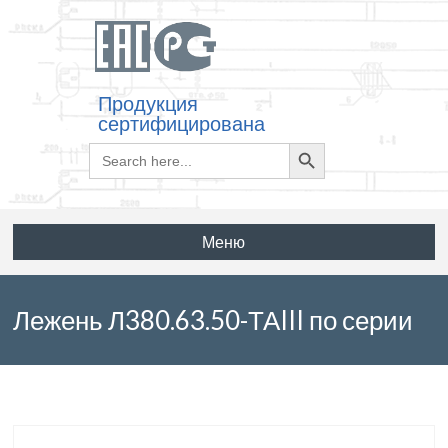
Продукция
сертифицирована
Search
Search
for:
Button
Меню
Лежень Л380.63.50-ТАIII по серии
3.503.1-96 выпуск 1-1