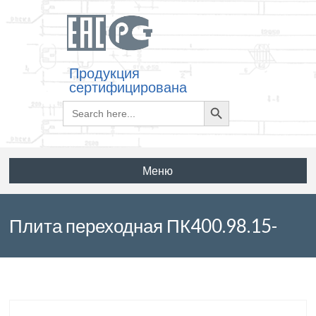
Продукция
сертифицирована
Search
Search
for:
Button
Меню
Плита переходная ПК400.98.15-
ТАII-55⁰ по серии 3.503.1-96 выпуск