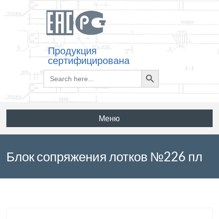
Продукция
сертифицирована
Search
Search
for:
Button
Меню
Блок сопряжения лотков №226 пл
по серии ТП 501-96