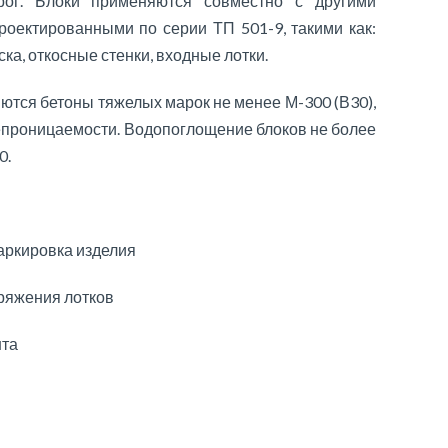
ог. Блоки применяются совместно с другими
роектированными по серии ТП 501-9, такими как:
ска, откосные стенки, входные лотки.
ются бетоны тяжелых марок не менее М-300 (В30),
проницаемости. Водопоглощение блоков не более
0.
ркировка изделия
пряжения лотков
нта