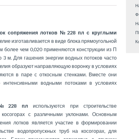
Н
Ф
Н
к сопряжения лотков №228 пл с круглыми
П
делие изготавливается в виде блока прямоугольной
К
м более чем 0,020 применяются конструкции из П
 3 м. Для гашения энергии водных потоков часто
зделия образуют направляющую воронку в условиях
яются в паре с откосным стенками. Вместе они
ю интенсивными водными потоками в условиях
ов №228 пл
используются при строительстве
 косогорах с различными уклонами. Основным
ения лотков является участие в формировании
льстве водопропускных труб на косогорах, для