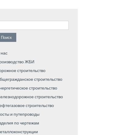
айти:
 нас
роизводство ЖБИ
орожное строительство
бщегражданское строительство
нергетическое строительство
елезнодорожное строительство
ефтегазовое строительство
осты и путепроводы
зделия по чертежам
еталлоконструкции