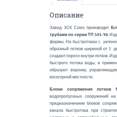
Описание
Завод ЗСК Союз производит
Бло
трубами по серии ТП 501-96
. Из
формы. На быстротоках с уклоно
образный лотков шириной от 1 до
создают пороги внутри лотков. И
быстрого потока воды, и примен
образуют воронку, управляющу
косогорной местности.
Блоки сопряжения лотк
водопропускных сооружений на
предназначением блоков сопряж
канала быстротока при строите