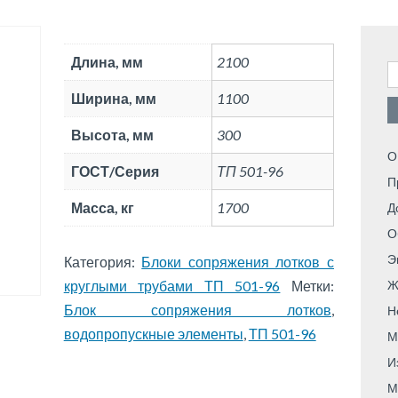
Длина, мм
2100
Н
Ширина, мм
1100
Высота, мм
300
О
ГОСТ/Серия
ТП 501-96
П
Масса, кг
1700
Д
О
Э
Категория:
Блоки сопряжения лотков с
круглыми трубами ТП 501-96
Метки:
Ж
Блок сопряжения лотков
,
Н
водопропускные элементы
,
ТП 501-96
М
И
М