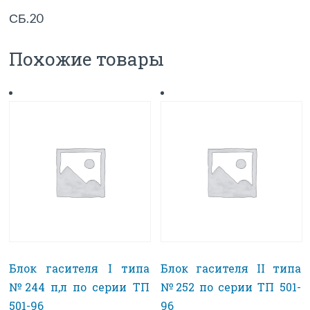
СБ.20
Похожие товары
Блок гасителя I типа
Блок гасителя II типа
№244 п,л по серии ТП
№252 по серии ТП 501-
501-96
96