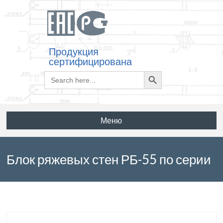
Продукция
сертифицирована
Search
Search
for:
Button
Меню
Блок ряжевых стен РБ-55 по серии
3.503.1-67 выпуск 1