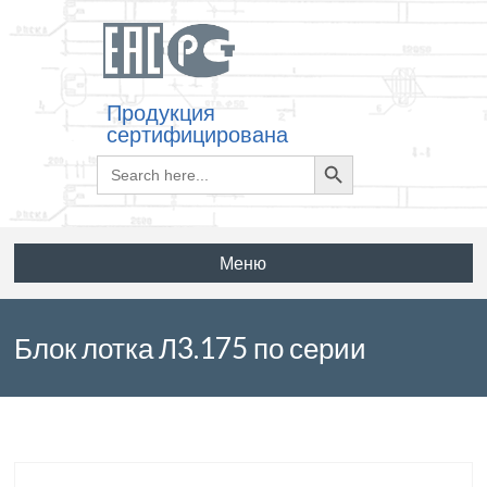
Продукция
сертифицирована
Search
Search
for:
Button
Меню
Блок лотка Л3.175 по серии
3.501.9-181.95м выпуск 1