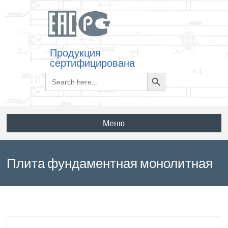
Продукция
сертифицирована
Search
Search
for:
Button
Меню
Плита фундаментная монолитная
2ПФМ27-1 по серии 3.002.1-3