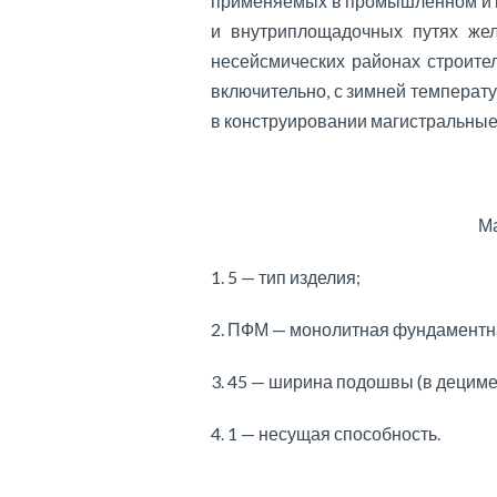
применяемых в промышленном и г
и внутриплощадочных путях жел
несейсмических районах строите
включительно, с зимней температ
в конструировании магистральные 
Ма
1. 5 — тип изделия;
2. ПФМ — монолитная фундаментн
3. 45 — ширина подошвы (в дециме
4. 1 — несущая способность.