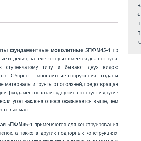
Н
Ф
Н
П
К
иты фундаментные монолитные 5ПФМ45-1
по
ные изделия, на теле которых имеется два выступа,
к ступенчатому типу и бывают двух видов:
атые. Сборно — монолитные сооружения созданы
ие материалы и грунты от оползней, предотвращая
кции фундаментных плит удерживают грунт и другие
если угол наклона откоса оказывается выше, чем
унтовых масс.
ая 5ПФМ45-1
применяются для конструирования
енок, а также в других подпорных конструкциях,