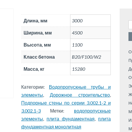
Длина, мм
3000
Н
Ширина, мм
4500
Высота, мм
1100
О
Класс бетона
B20/F100/W2
П
Масса, кг
15280
Д
О
Э
Категории:
Водопропускные трубы и
элементы
,
Дорожное строительство
,
Ж
Подпорные стены по серии 3.002.1-2 и
Н
3.002.1-3
Метки:
водопропускные
М
элементы
,
плита фундаментная
,
плита
И
фундаментная монолитная
М