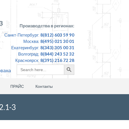
З
Производства в регионах:
Санкт-Петербург:
8(812) 603 59 90
Москва:
8(495) 021 30 01
Екатеринбург:
8(343) 305 00 31
Волгоград:
8(844) 243 52 32
Красноярск:
8(391) 216 72 28
Search
Search
ована
for:
Button
ПРАЙС
Контакты
2.1-3