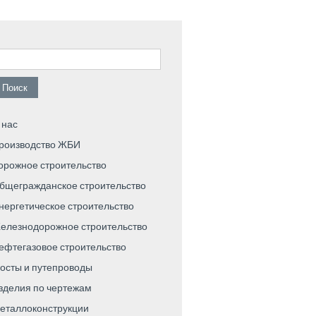
айти:
 нас
роизводство ЖБИ
орожное строительство
бщегражданское строительство
нергетическое строительство
елезнодорожное строительство
ефтегазовое строительство
осты и путепроводы
зделия по чертежам
еталлоконструкции