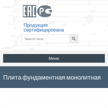
Продукция
сертифицирована
Search
Search
for:
Button
Меню
Плита фундаментная монолитная
5ПФМ54-2 по серии 3.002.1-3