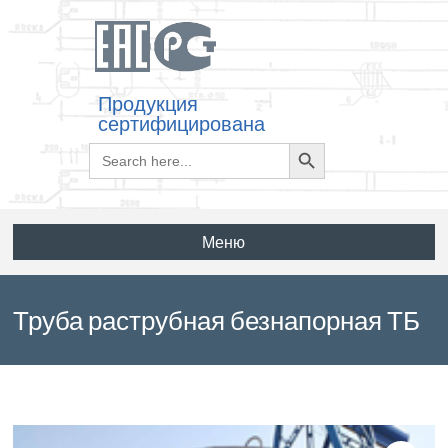
Продукция
сертифицирована
Search
Search
for:
Button
Меню
Труба раструбная безнапорная ТБ
120.50-3 по ГОСТ 6482-88