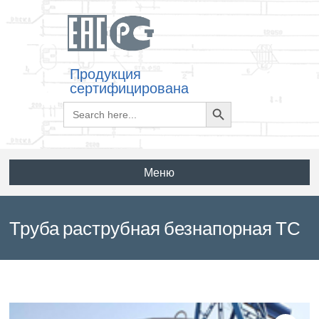
Продукция
сертифицирована
Search
Search
for:
Button
Меню
Труба раструбная безнапорная ТС
40.25-2 по ГОСТ 6482-88