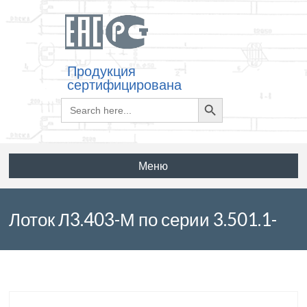
Продукция
сертифицирована
Search
Search
for:
Button
Меню
Лоток Л3.403-М по серии 3.501.1-
179.94