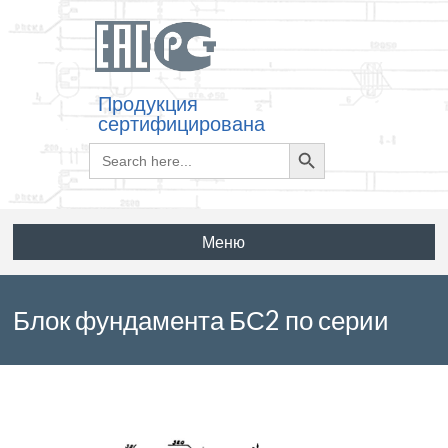
Продукция
сертифицирована
Search
Search
for:
Button
Меню
Блок фундамента БС2 по серии
3.407-123 выпуск 3