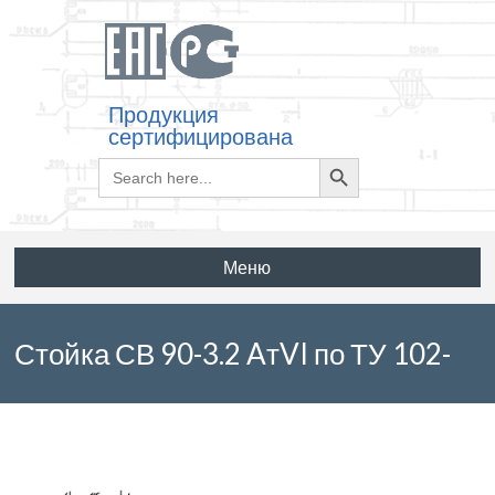
Продукция
сертифицирована
Search
Search
for:
Button
Меню
Стойка СВ 90-3.2 AтVI по ТУ 102-
465-88