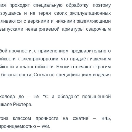
лия проходят специальную обработку, поэтому
азрушаясь и не теряя своих эксплуатационных
авливаются с верхними и нижними заземляющими
 выпусками ненапрягаемой арматуры сварочным
обой прочности, с применением предварительного
ойкости к электрокоррозии, что придаёт изделиям
кости и влагостойкости. Блоки отвечают строгим
и безопасности. Согласно спецификациям изделия
 холода до — 55 °C и обладают повышенной
шкале Рихтера.
етона классом прочности на сжатие — B45,
епроницаемостью — W8.