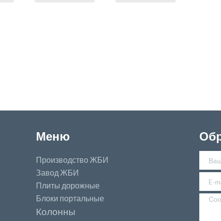
Меню
Обр
Производство ЖБИ
Завод ЖБИ
Плиты дорожные
Блоки портальные
Колонны