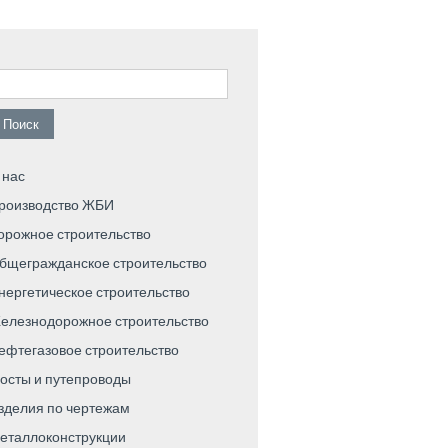
айти:
 нас
роизводство ЖБИ
орожное строительство
бщегражданское строительство
нергетическое строительство
елезнодорожное строительство
ефтегазовое строительство
осты и путепроводы
зделия по чертежам
еталлоконструкции