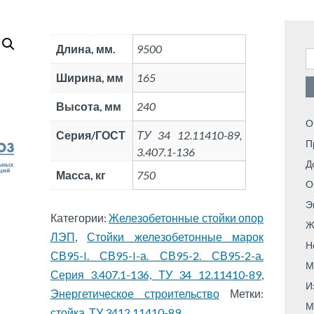
Длина, мм.
9500
Н
Ширина, мм
165
Высота, мм
240
О
Серия/ГОСТ
ТУ 34 12.11410-89,
П
3.407.1-136
Д
Масса, кг
750
О
Э
Категории:
Железобетонные стойки опор
Ж
ЛЭП
,
Стойки железобетонные марок
Н
СВ95-I. СВ95-I-а. СВ95-2. СВ95-2-а.
М
Серия 3.407.1-136, ТУ 34 12.11410-89
,
И
Энергетическое строительство
Метки:
М
стойка
,
ТУ 3412.11410-89