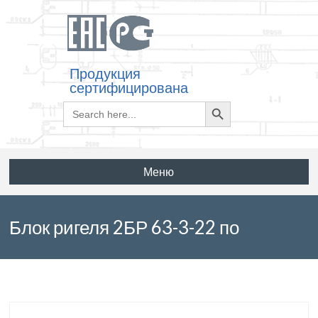
Продукция
сертифицирована
Search
Search
for:
Button
Меню
Блок ригеля 2БР 63-3-22 по
серии 3.503.1-105