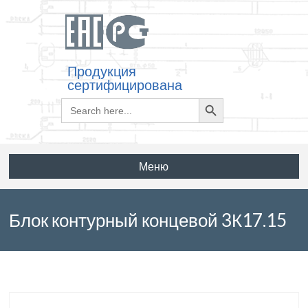
Продукция
сертифицирована
Search
Search
for:
Button
Меню
Блок контурный концевой 3К17.15
по серии 3.501.1-150 выпуск 5