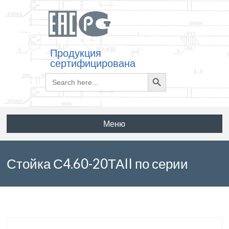
Продукция
сертифицирована
Search
Search
for:
Button
Меню
Стойка С4.60-20ТАII по серии
3.503.1-100 выпуск 3