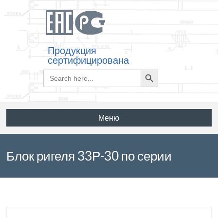
Продукция
сертифицирована
Search
Search
for:
Button
Меню
Блок ригеля 33Р-30 по серии
3.503.1-53