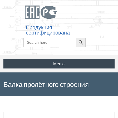
Продукция
сертифицирована
Search
Search
for:
Button
Меню
Балка пролётного строения
2ПР9.1-00 по серии 3.503.1-75