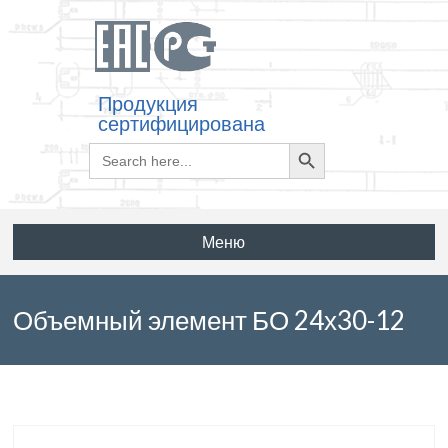
Продукция
сертифицирована
Search
Search
for:
Button
Меню
Объемный элемент БО 24х30-12
по серии 3.006.1-3/83 выпуск 2-1