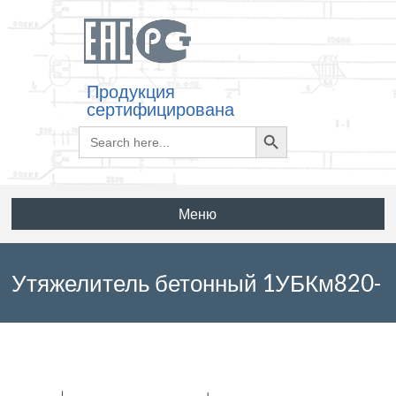
Продукция
сертифицирована
Search
Search
for:
Button
Меню
Утяжелитель бетонный 1УБКм820-
9-15 по серии ТУ 102-421-86