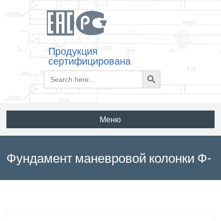
Продукция
сертифицирована
Search
Search
for:
Button
Меню
Фундамент маневровой колонки Ф-
У-12811-00 по серии 410905-ТМ