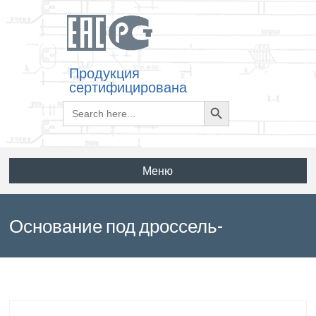
Продукция
сертифицирована
Search
Search
for:
Button
Меню
Основание под дроссель-
трансформаторы О-225.00 по