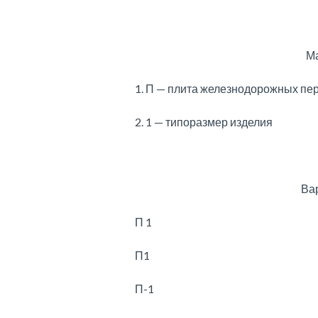
Ма
1. П — плита железнодорожных пе
2. 1 — типоразмер изделия
Ва
П 1
П1
П-1