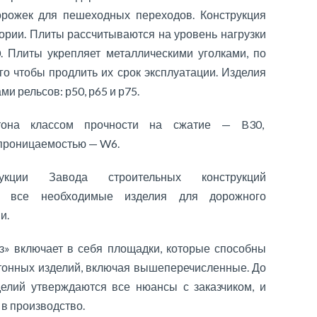
орожек для пешеходных переходов. Конструкция
егории. Плиты рассчитываются на уровень нагрузки
. Плиты укрепляет металлическими уголками, по
го чтобы продлить их срок эксплуатации. Изделия
и рельсов: р50, р65 и р75.
етона классом прочности на сжатие — B30,
епроницаемостью — W6.
укции Завода строительных конструкций
ть все необходимые изделия для дорожного
и.
» включает в себя площадки, которые способны
тонных изделий, включая вышеперечисленные. До
елий утверждаются все нюансы с заказчиком, и
 в производство.