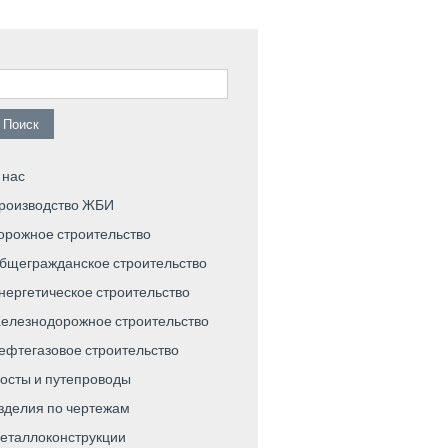
айти:
 нас
роизводство ЖБИ
орожное строительство
бщегражданское строительство
нергетическое строительство
елезнодорожное строительство
ефтегазовое строительство
осты и путепроводы
зделия по чертежам
еталлоконструкции