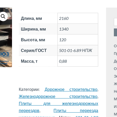
Длина, мм
2160
Н
Ширина, мм
1340
Высота, мм
120
О
Серия/ГОСТ
501-01-6.89 НПЖ
П
Масса, т
0,88
Д
О
Э
Ж
Категории:
Дорожное строительство
,
Н
Железнодорожное строительство
,
М
Плиты для железнодорожных
И
переездов
,
Плиты переезда
М