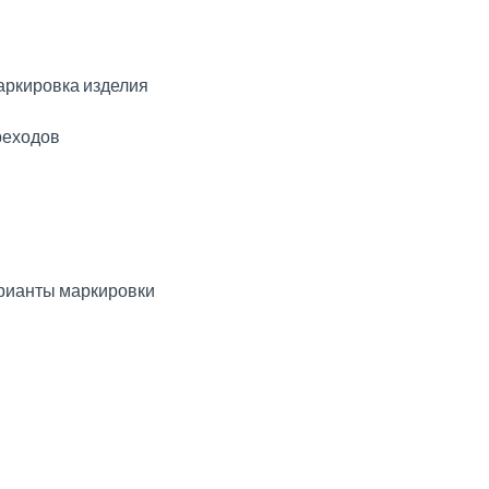
ркировка изделия
реходов
рианты маркировки