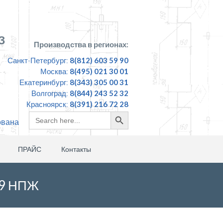
З
Производства в регионах:
Санкт-Петербург:
8(812) 603 59 90
Москва:
8(495) 021 30 01
Екатеринбург:
8(343) 305 00 31
Волгоград:
8(844) 243 52 32
Красноярск:
8(391) 216 72 28
Search
Search
ована
for:
Button
ПРАЙС
Контакты
89 НПЖ