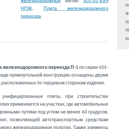
железнодорожные
Метки:
501-01-6.89
Н
НПЖ
,
Плита железнодорожного
Ф
переезда
Н
П
К
а железнодорожного переезда П-1
по серии 501-
виде прямоугольной конструкции, оснащены двумя
, расположенных по торцевым сторонам изделия.
унифицированные плиты, при строительстве
лия применяются на участках, где автомобильные
рожными путями под углом не менее 60 градусов.
тил, позволяющий автотранспортным средствам
через железнодорожное полотно. Также элементы