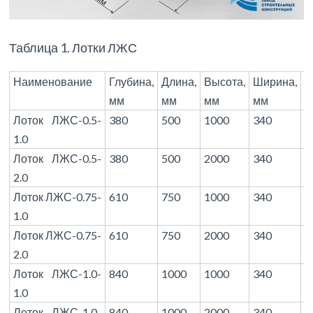
Таблица 1. Лотки ЛЖС
Наименование
Глубина,
Длина,
Высота,
Ширина,
М
мм
мм
мм
мм
(т
Лоток ЛЖС-0.5-
380
500
1000
340
3
1.0
Лоток ЛЖС-0.5-
380
500
2000
340
6
2.0
Лоток ЛЖС-0.75-
610
750
1000
340
4
1.0
Лоток ЛЖС-0.75-
610
750
2000
340
9
2.0
Лоток ЛЖС-1.0-
840
1000
1000
340
6
1.0
Лоток ЛЖС-1.0-
840
1000
2000
340
1