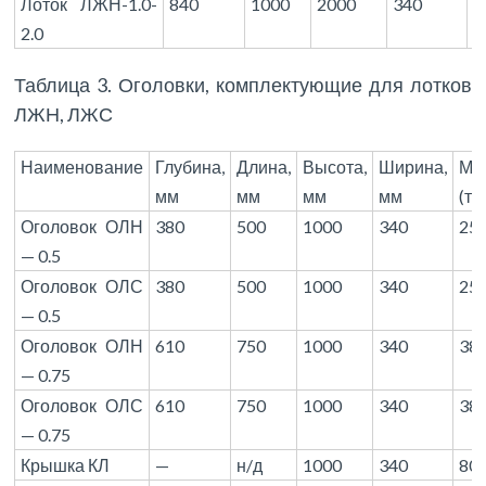
Лоток ЛЖН-1.0-
840
1000
2000
340
1
2.0
Таблица 3. Оголовки, комплектующие для лотков
ЛЖН, ЛЖС
Наименование
Глубина,
Длина,
Высота,
Ширина,
Ма
мм
мм
мм
мм
(т.)
Оголовок ОЛН
380
500
1000
340
25
— 0.5
Оголовок ОЛС
380
500
1000
340
25
— 0.5
Оголовок ОЛН
610
750
1000
340
38
— 0.75
Оголовок ОЛС
610
750
1000
340
38
— 0.75
Крышка КЛ
—
н/д
1000
340
80