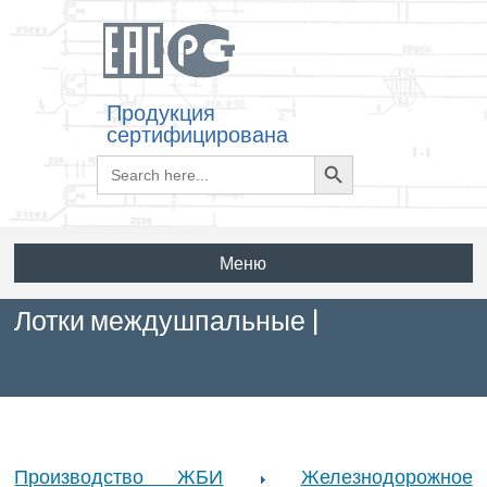
Продукция
сертифицирована
Search
Search
for:
Button
Меню
Лотки междушпальные |
Производство ЖБИ
Железнодорожное