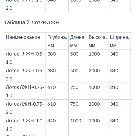
2.0
Таблица 2. Лотки ЛЖН
Наименование
Глубина,
Длина,
Высота,
Ширина,
М
мм
мм
мм
мм
(т
Лоток ЛЖН-0.5-
380
500
1000
340
3
1.0
Лоток ЛЖН-0.5-
380
500
2000
340
6
2.0
Лоток ЛЖН-0.75-
610
750
1000
340
4
1.0
Лоток ЛЖН-0.75-
610
750
2000
340
9
2.0
Лоток ЛЖН-1.0-
840
1000
1000
340
6
1.0