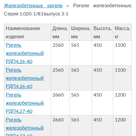
Железобетонные ригели
»
Ригели железобетонные.
Серия 1.020-1/83 выпуск 3-1
Наименование
Длина,
Ширина,
Высота,
Масса,
изделия
мм
мм
мм
кг
Ригель
2560
565
450
1100
железобетонный
РДП4.26-40
Ригель
2560
565
450
1100
железобетонный
РДП4.26-60
Ригель
2660
565
450
1200
железобетонный
РДП4.27-40
Ригель
2660
565
450
1200
железобетонный
РДП4.27-60