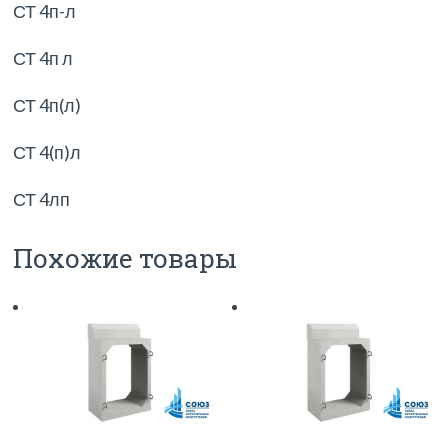
СТ 4п-л
СТ 4п л
СТ 4п(л)
СТ 4(п)л
СТ 4лп
Похожие товары