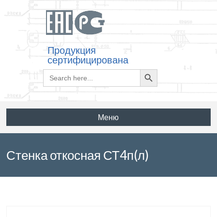
Продукция
сертифицирована
Search
Search
for:
Button
Меню
Стенка откосная СТ4п(л)